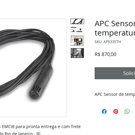
APC Senso
temperatu
SKU: AP9335TH
Preço
R$ 870,00
Soli
APC Sensor de tem
Sensor de Temperat
Componente do Sis
Ambiental para Data
a EMCI8 para pronta entrega e com frete
Monitore seu Data 
o Rio de Janeiro - RJ