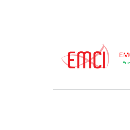
Início
EMC
Ene