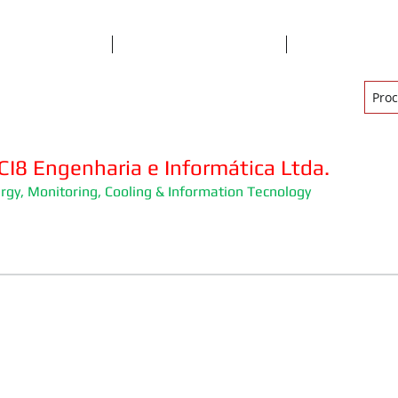
Empresa
Serviços
Produtos e So
I8 Engenharia e Informática Ltda.
rgy, Monitoring, Cooling & Information Tecnology