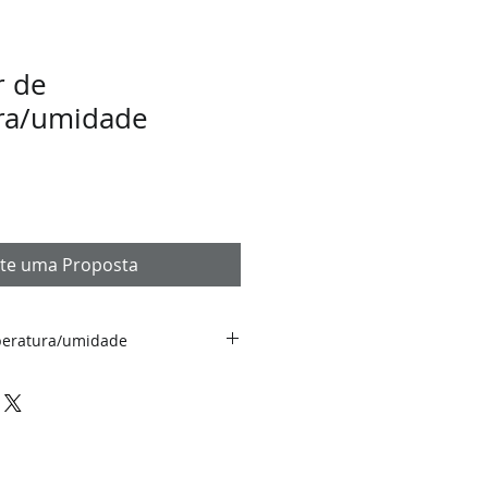
r de
ra/umidade
cite uma Proposta
peratura/umidade
ura e Umidade da APC.
tema de Monitoramento
 Center e Salas de Telecom.
Center Local e Remotamente