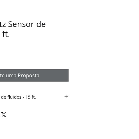
tz Sensor de
 ft.
cite uma Proposta
e fluidos - 15 ft.
luidos NetBotz - 4,5 m
tema de Monitoramento
 Center e Salas de Telecom.
Center Local e Remotamente