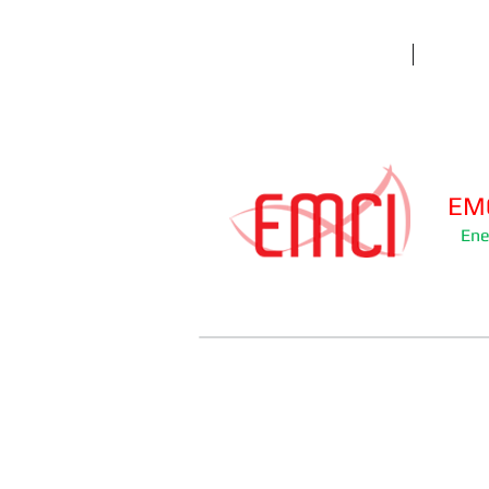
Início
EMC
Ene