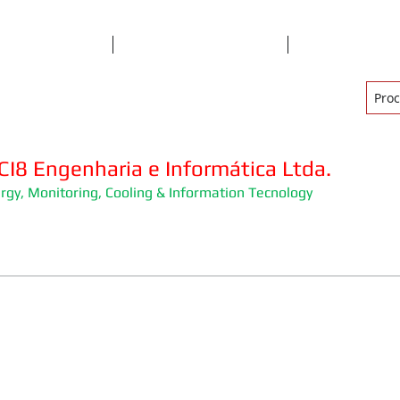
Empresa
Serviços
Produtos e So
I8 Engenharia e Informática Ltda.
rgy, Monitoring, Cooling & Information Tecnology