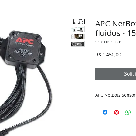
APC NetBo
fluidos - 15
SKU: NBES0301
Preço
R$ 1.450,00
Soli
APC NetBotz Sensor d
Sensor pontual de f
Componente do Sis
Ambiental para Data
Monitore seu Data 