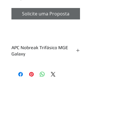
Solicite uma Proposta
APC Nobreak Trifásico MGE
Galaxy
Capacidades: de 10 a 1.500 kVA
Easy UPS 3S: 10, 15, 20, 30, 40 kW
3M: 60, 80, 100 kW
Galaxy VS 208V: 10, 15, 20, 25, 30,
40, 50 kW
Empresa
400/480V: 20, 30, 40, 50
60, 80, 100 kW
Serviços
Galaxy 3500: 15, 20, 30 e 40 kVA
Galaxy 5000: 40, 50, 60, 80 e 130 kVA
Produtos e Soluções
Galaxy VM: 160, 180, 200 e 225 kVA